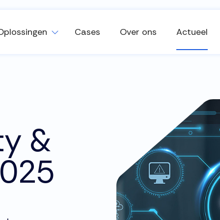
Oplossingen
Cases
Over ons
Actueel
ty &
2025