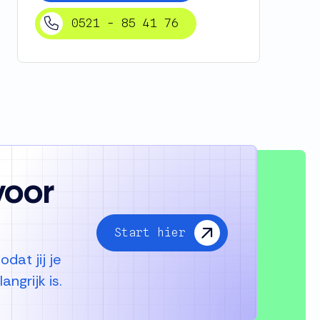
0521 - 85 41 76
 voor
Start hier
dat jij je
ngrijk is.